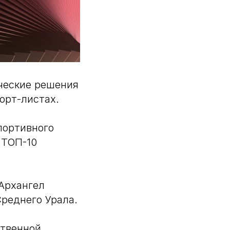
ческие решения
орт-листах.
портивного
 ТОП-10
 Архангел
реднего Урала.
ственной