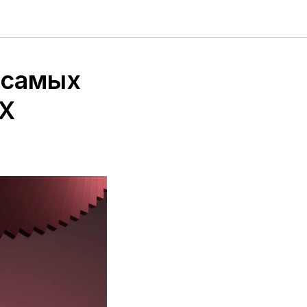
 самых
IX