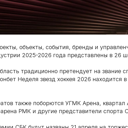
екты, объекты, события, бренды и управлен
устрии 2025-2026 года представлены в 26 ш
бласть традиционно претендует на звание с
Фонбет Неделя звезд хоккея 2026 находится в
еатов также поборются УГМК Арена, квартал
арена РМК и другие представители спорта С
мии СБК будут названы 21 апреля на торже